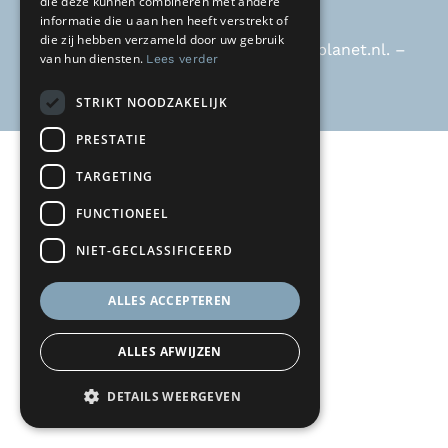
die deze kunnen combineren met andere
informatie die u aan hen heeft verstrekt of
die zij hebben verzameld door uw gebruik
Ria Hengeveld –
riahengeveld@kpnplanet.nl
. –
van hun diensten.
Lees verder
KvK 30118725
STRIKT NOODZAKELIJK
PRESTATIE
TARGETING
FUNCTIONEEL
NIET-GECLASSIFICEERD
ALLES ACCEPTEREN
ALLES AFWIJZEN
DETAILS WEERGEVEN