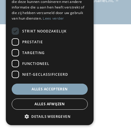
Ria Hengeveld –
riahengeveld@kpnplanet.nl
. –
die deze kunnen combineren met andere
informatie die u aan hen heeft verstrekt of
KvK 30118725
die zij hebben verzameld door uw gebruik
van hun diensten.
Lees verder
STRIKT NOODZAKELIJK
PRESTATIE
TARGETING
FUNCTIONEEL
NIET-GECLASSIFICEERD
ALLES ACCEPTEREN
ALLES AFWIJZEN
DETAILS WEERGEVEN