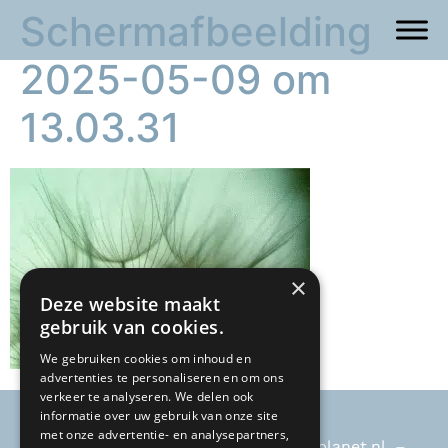
Scherm­afbeelding
2025-05-09 om
13.03.31
×
Deze website maakt
gebruik van cookies.
We gebruiken cookies om inhoud en
advertenties te personaliseren en om ons
verkeer te analyseren. We delen ook
informatie over uw gebruik van onze site
met onze advertentie- en analysepartners,
Ria Hengeveld –
riahengeveld@kpnplanet.nl
. –